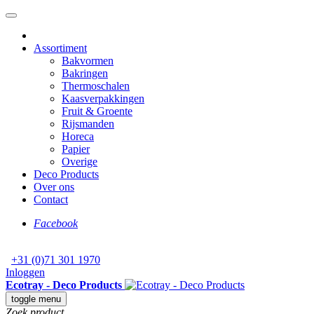
Assortiment
Bakvormen
Bakringen
Thermoschalen
Kaasverpakkingen
Fruit & Groente
Rijsmanden
Horeca
Papier
Overige
Deco Products
Over ons
Contact
Facebook
+31 (0)71 301 1970
Inloggen
Ecotray - Deco Products
toggle menu
Zoek product