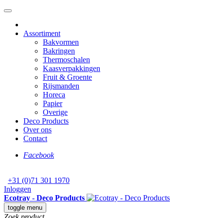
Assortiment
Bakvormen
Bakringen
Thermoschalen
Kaasverpakkingen
Fruit & Groente
Rijsmanden
Horeca
Papier
Overige
Deco Products
Over ons
Contact
Facebook
+31 (0)71 301 1970
Inloggen
Ecotray - Deco Products
toggle menu
Zoek product