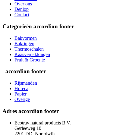
Over ons
Denlop
Contact
Categorieën
accordion footer
Bakvormen
Bakringen
Thermoschalen
Kaasverpakkingen
Fruit & Groente
accordion footer
Rijsmanden
Horeca
Papier
Overige
Adres
accordion footer
Ecotray natural products B.V.
Gerleeweg 10
2201 DD, Noordwijk