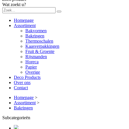
Wat zoekt u?
Homepage
Assortiment
Bakvormen
Bakringen
Thermoschalen
Kaasverpakkingen
Fruit & Groente
Rijsmanden
Horeca
Papier
Overige
Deco Products
Over ons
Contact
Homepage
>
Assortiment
>
Bakringen
Subcategorieën