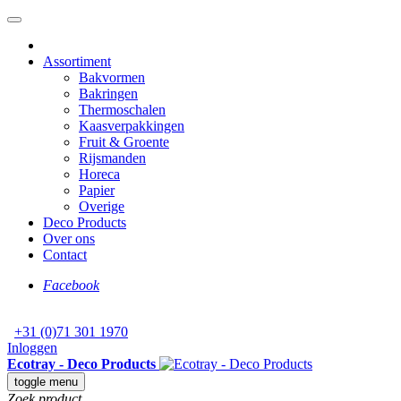
Assortiment
Bakvormen
Bakringen
Thermoschalen
Kaasverpakkingen
Fruit & Groente
Rijsmanden
Horeca
Papier
Overige
Deco Products
Over ons
Contact
Facebook
+31 (0)71 301 1970
Inloggen
Ecotray - Deco Products
toggle menu
Zoek product