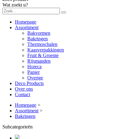
Wat zoekt u?
Homepage
Assortiment
Bakvormen
Bakringen
Thermoschalen
Kaasverpakkingen
Fruit & Groente
Rijsmanden
Horeca
Papier
Overige
Deco Products
Over ons
Contact
Homepage
>
Assortiment
>
Bakringen
Subcategorieën