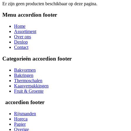
Er zijn geen producten beschikbaar op deze pagina.
Menu
accordion footer
Home
Assortiment
Over ons
Denlop
Contact
Categorieën
accordion footer
Bakvormen
Bakringen
Thermoschalen
Kaasverpakkingen
Fruit & Groente
accordion footer
Rijsmanden
Horeca
Papier
Overige