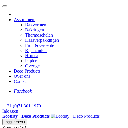
Assortiment
Bakvormen
Bakringen
Thermoschalen
Kaasverpakkingen
Fruit & Groente
Rijsmanden
Horeca
Papier
Overige
Deco Products
Over ons
Contact
Facebook
+31 (0)71 301 1970
Inloggen
Ecotray - Deco Products
toggle menu
Zoek product